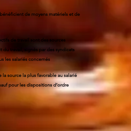
 bénéficient de moyens matériels et de
.
ctifs de travail sont des sources
t du travail, signés par des syndicats
us les salariés concernés
 la source la plus favorable au salarié
sauf pour les dispositions d’ordre