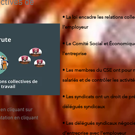
ectives de
• La loi encadre les relations collec
l’employeur
• Le Comité Social et Économique 
l’entreprise
• Les membres du CSE ont pour mi
salariés et de contrôler les activ
• Les syndicats ont un droit de pr
délégués syndicaux
en cliquant sur
tation en cliquant
• Les délégués syndicaux négocie
d’entreprise avec l’employeur