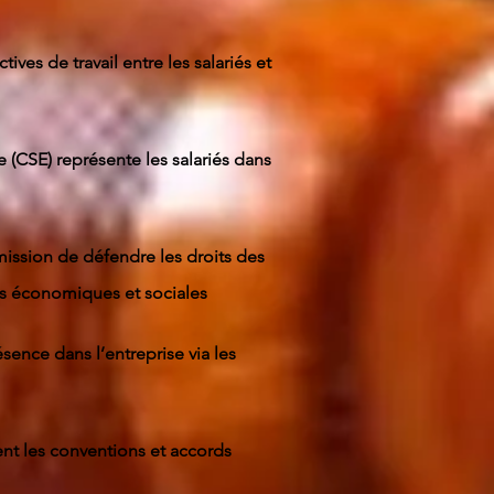
tives de travail entre les salariés et
(CSE) représente les salariés dans
ssion de défendre les droits des
ités économiques et sociales
ésence dans l’entreprise via les
nt les conventions et accords