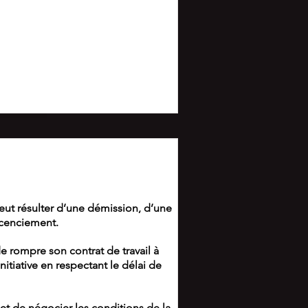
peut résulter d’une démission, d’une
icenciement.
e rompre son contrat de travail à
itiative en respectant le délai de
et de négocier les conditions de la