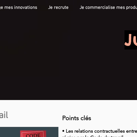
ge mes innovations
Je recrute
Je commercialise mes produ
J
ail
Points clés
•
Les relations contractuelles entre