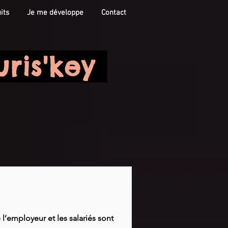
its
Je me développe
Contact
uris'key
 l’employeur et les salariés sont