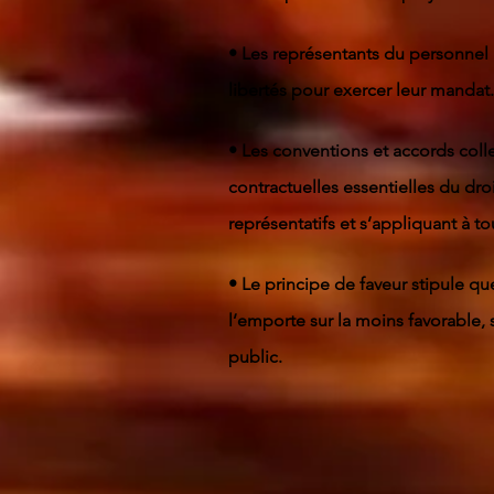
• Les représentants du personnel
libertés pour exercer leur mandat
• Les conventions et accords colle
contractuelles essentielles du droi
représentatifs et s’appliquant à to
• Le principe de faveur stipule que
l’emporte sur la moins favorable, 
public.